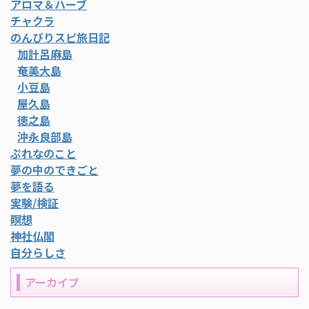
アロマ＆ハーブ
チャクラ
のんびりスピ旅日記
加計呂麻島
奄美大島
小豆島
屋久島
徳之島
沖永良部島
ぷれなのこと
夢の中のできごと
夢を語る
実験/検証
瞑想
神社仏閣
自分らしさ
アーカイブ