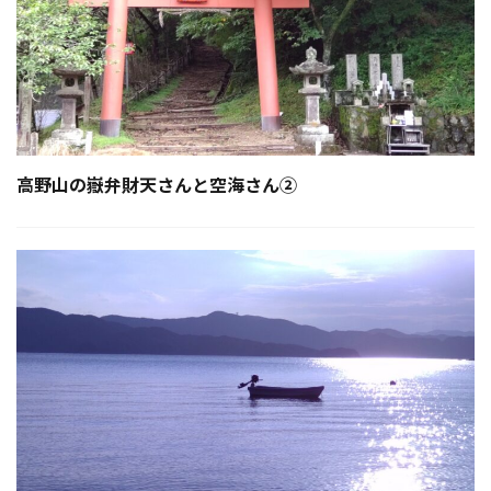
高野山の嶽弁財天さんと空海さん②