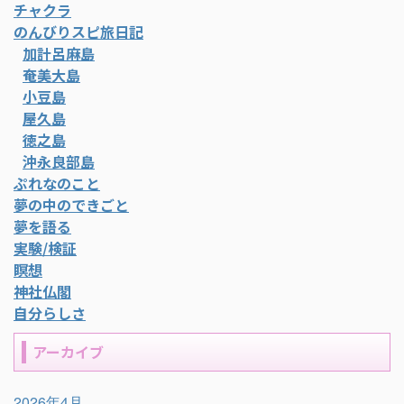
チャクラ
のんびりスピ旅日記
加計呂麻島
奄美大島
小豆島
屋久島
徳之島
沖永良部島
ぷれなのこと
夢の中のできごと
夢を語る
実験/検証
瞑想
神社仏閣
自分らしさ
アーカイブ
2026年4月