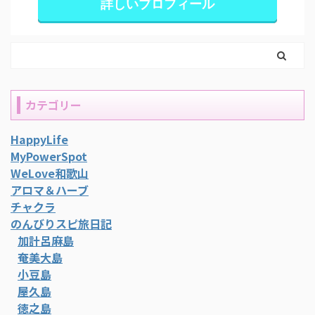
詳しいプロフィール
カテゴリー
HappyLife
MyPowerSpot
WeLove和歌山
アロマ＆ハーブ
チャクラ
のんびりスピ旅日記
加計呂麻島
奄美大島
小豆島
屋久島
徳之島