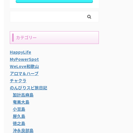
カテゴリー
HappyLife
MyPowerSpot
WeLove和歌山
アロマ＆ハーブ
チャクラ
のんびりスピ旅日記
加計呂麻島
奄美大島
小豆島
屋久島
徳之島
沖永良部島