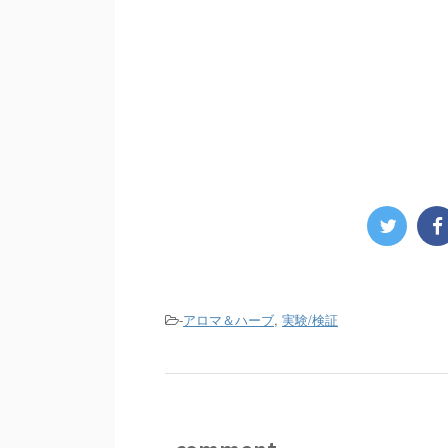
-
アロマ＆ハーブ
,
実験/検証