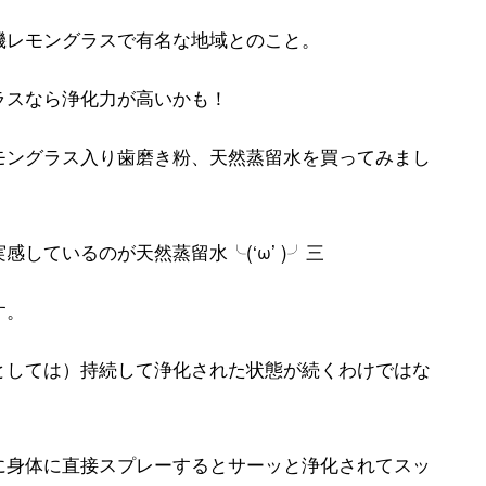
機レモングラスで有名な地域とのこと。
ラスなら浄化力が高いかも！
モングラス入り歯磨き粉、天然蒸留水を買ってみまし
しているのが天然蒸留水╰(‘ω’ )╯三
す。
としては）持続して浄化された状態が続くわけではな
に身体に直接スプレーするとサーッと浄化されてスッ