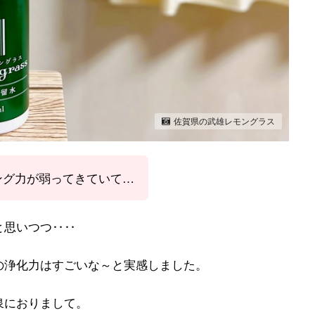
佐賀県の武雄レモングラス
ング力が弱ってきていて…
と思いつつ‥‥
の浄化力はすごいな～と実感しました。
泉におりまして。