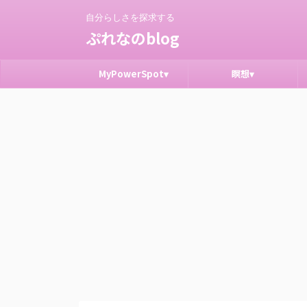
自分らしさを探求する
ぷれなのblog
MyPowerSpot▾
瞑想▾