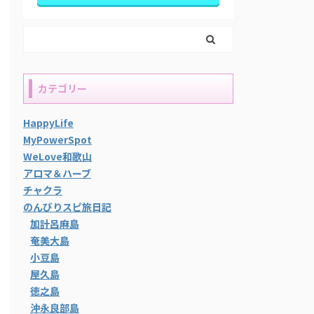
カテゴリー
HappyLife
MyPowerSpot
WeLove和歌山
アロマ＆ハーブ
チャクラ
のんびりスピ旅日記
加計呂麻島
奄美大島
小豆島
屋久島
徳之島
沖永良部島