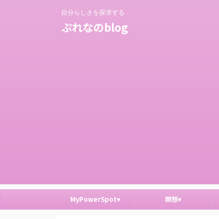
自分らしさを探求する
ぷれなのblog
MyPowerSpot▾
瞑想▾