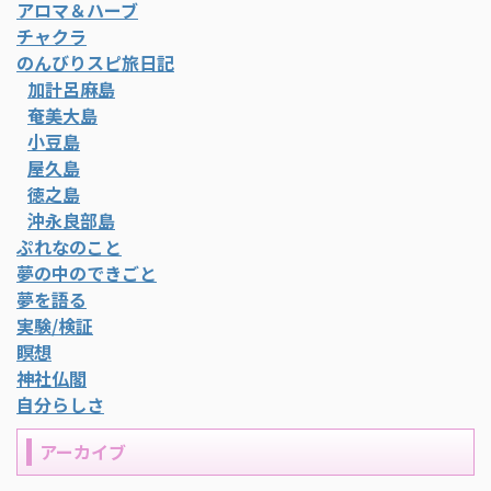
アロマ＆ハーブ
チャクラ
のんびりスピ旅日記
加計呂麻島
奄美大島
小豆島
屋久島
徳之島
沖永良部島
ぷれなのこと
夢の中のできごと
夢を語る
実験/検証
瞑想
神社仏閣
自分らしさ
アーカイブ