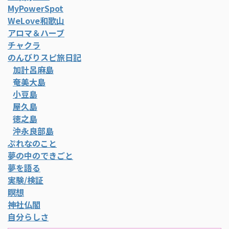
MyPowerSpot
WeLove和歌山
アロマ＆ハーブ
チャクラ
のんびりスピ旅日記
加計呂麻島
奄美大島
小豆島
屋久島
徳之島
沖永良部島
ぷれなのこと
夢の中のできごと
夢を語る
実験/検証
瞑想
神社仏閣
自分らしさ