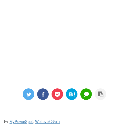
-
MyPowerSpot
,
WeLove和歌山